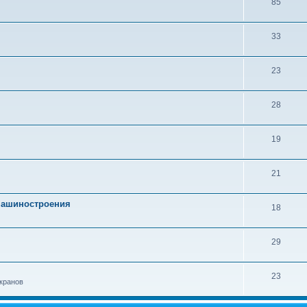
85
33
23
28
19
21
 машиностроения
18
29
23
кранов