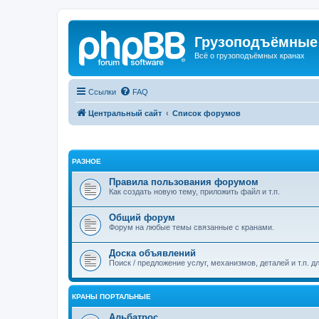
Грузоподъёмные
Всё о грузоподъёмных кранах
Ссылки
FAQ
Центральный сайт
Список форумов
РАЗНОЕ
Правила пользования форумом
Как создать новую тему, приложить файл и т.п.
Общий форум
Форум на любые темы связанные с кранами.
Доска объявлений
Поиск / предложение услуг, механизмов, деталей и т.п. д
КРАНЫ ПОРТАЛЬНЫЕ
Альбатрос