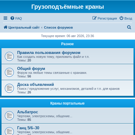
Грузоподъёмные краны
FAQ
Регистрация
Вход
П
Центральный сайт
Список форумов
о
Текущее время: 06 авг 2026, 23:36
и
Разное
с
Правила пользования форумом
к
Как создать новую тему, приложить файл и т.п.
Темы:
20
Общий форум
Форум на любые темы связанные с кранами.
Темы:
56
Доска объявлений
Поиск / предложение услуг, механизмов, деталей и т.п. для кранов
Темы:
26
Краны портальные
Альбатрос
Чертежи, электросхемы, общение...
Темы:
85
Ганц 5/6–30
Чертежи, электросхемы, общение...