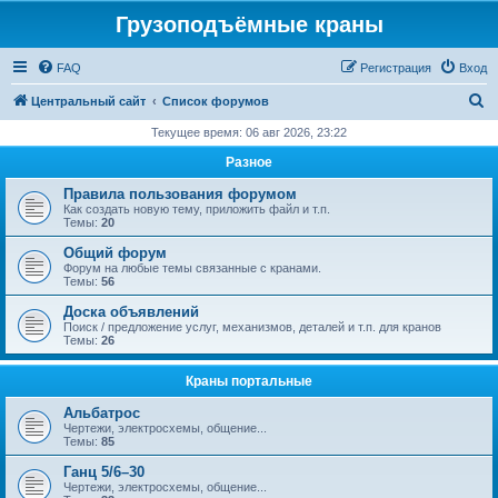
Грузоподъёмные краны
FAQ
Регистрация
Вход
П
Центральный сайт
Список форумов
о
Текущее время: 06 авг 2026, 23:22
и
Разное
с
Правила пользования форумом
к
Как создать новую тему, приложить файл и т.п.
Темы:
20
Общий форум
Форум на любые темы связанные с кранами.
Темы:
56
Доска объявлений
Поиск / предложение услуг, механизмов, деталей и т.п. для кранов
Темы:
26
Краны портальные
Альбатрос
Чертежи, электросхемы, общение...
Темы:
85
Ганц 5/6–30
Чертежи, электросхемы, общение...