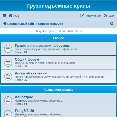
Грузоподъёмные краны
FAQ
Регистрация
Вход
П
Центральный сайт
Список форумов
о
Текущее время: 06 авг 2026, 13:10
и
Разное
с
Правила пользования форумом
к
Как создать новую тему, приложить файл и т.п.
Темы:
20
Общий форум
Форум на любые темы связанные с кранами.
Темы:
56
Доска объявлений
Поиск / предложение услуг, механизмов, деталей и т.п. для кранов
Темы:
26
Краны портальные
Альбатрос
Чертежи, электросхемы, общение...
Темы:
84
Ганц 5/6–30
Чертежи, электросхемы, общение...