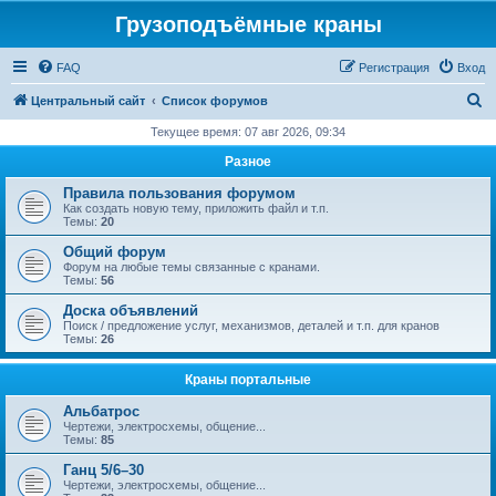
Грузоподъёмные краны
FAQ
Регистрация
Вход
П
Центральный сайт
Список форумов
о
Текущее время: 07 авг 2026, 09:34
и
Разное
с
Правила пользования форумом
к
Как создать новую тему, приложить файл и т.п.
Темы:
20
Общий форум
Форум на любые темы связанные с кранами.
Темы:
56
Доска объявлений
Поиск / предложение услуг, механизмов, деталей и т.п. для кранов
Темы:
26
Краны портальные
Альбатрос
Чертежи, электросхемы, общение...
Темы:
85
Ганц 5/6–30
Чертежи, электросхемы, общение...