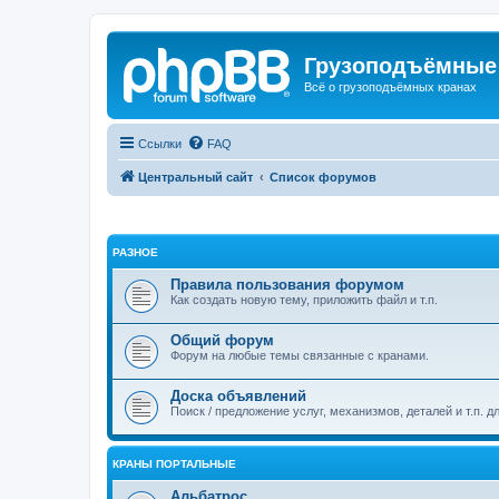
Грузоподъёмные
Всё о грузоподъёмных кранах
Ссылки
FAQ
Центральный сайт
Список форумов
РАЗНОЕ
Правила пользования форумом
Как создать новую тему, приложить файл и т.п.
Общий форум
Форум на любые темы связанные с кранами.
Доска объявлений
Поиск / предложение услуг, механизмов, деталей и т.п. д
КРАНЫ ПОРТАЛЬНЫЕ
Альбатрос