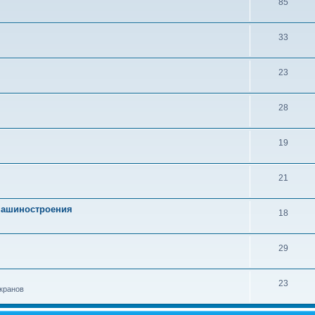
85
33
23
28
19
21
 машиностроения
18
29
23
кранов