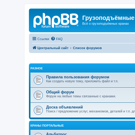
Грузоподъёмные
Всё о грузоподъёмных кранах
Ссылки
FAQ
Центральный сайт
Список форумов
РАЗНОЕ
Правила пользования форумом
Как создать новую тему, приложить файл и т.п.
Общий форум
Форум на любые темы связанные с кранами.
Доска объявлений
Поиск / предложение услуг, механизмов, деталей и т.п. д
КРАНЫ ПОРТАЛЬНЫЕ
Альбатрос