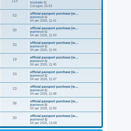
к
115
П
trovicielo
м
е
п
е
Сегодня, 15:53
у
д
о
р
с
н
с
е
о
official passport purchase [w…
е
л
53
й
о
П
jeannevol
м
е
т
б
е
04 авг 2026, 11:41
у
д
и
щ
р
с
н
к
е
е
о
official passport purchase [w…
е
30
п
н
й
П
о
jeannevol
м
о
и
т
е
б
04 авг 2026, 11:43
у
с
ю
и
р
щ
с
л
к
е
е
о
official passport purchase [w…
е
33
п
й
н
о
П
jeannevol
д
о
т
и
б
е
04 авг 2026, 11:44
н
с
и
ю
щ
р
е
л
к
е
е
official passport purchase [w…
м
е
19
п
н
й
П
jeannevol
у
д
о
и
т
е
04 авг 2026, 11:45
с
н
с
ю
и
р
о
е
л
к
е
official passport purchase [w…
о
м
е
33
п
й
П
jeannevol
б
у
д
о
т
е
04 авг 2026, 11:47
щ
с
н
с
и
р
е
о
е
л
к
е
н
official passport purchase [w…
о
м
е
23
п
й
и
П
jeannevol
б
у
д
о
т
ю
е
04 авг 2026, 11:48
щ
с
н
с
и
р
е
о
е
л
к
е
н
official passport purchase [w…
о
м
е
38
п
й
и
П
jeannevol
б
у
д
о
т
ю
е
04 авг 2026, 11:50
щ
с
н
с
и
р
е
о
е
л
к
е
н
official passport purchase [w…
о
м
е
30
п
й
и
П
jeannevol
б
у
д
о
т
ю
е
04 авг 2026, 13:08
щ
с
н
с
и
р
е
о
е
л
к
е
н
о