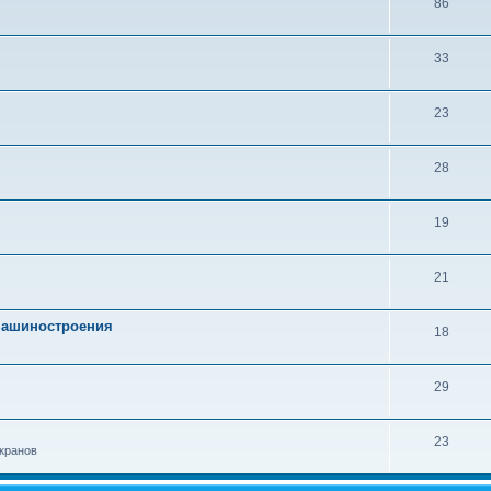
86
33
23
28
19
21
 машиностроения
18
29
23
кранов