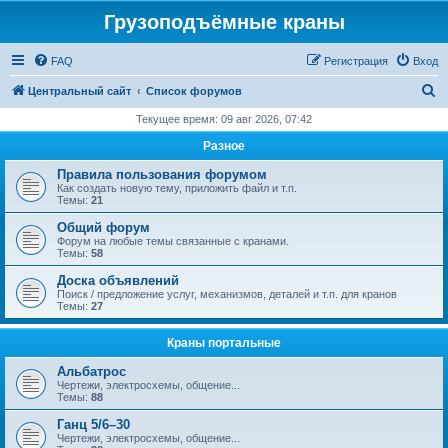
Грузоподъёмные краны
FAQ
Регистрация
Вход
П
Центральный сайт
Список форумов
о
Текущее время: 09 авг 2026, 07:42
и
Разное
с
Правила пользования форумом
к
Как создать новую тему, приложить файл и т.п.
Темы:
21
Общий форум
Форум на любые темы связанные с кранами.
Темы:
58
Доска объявлений
Поиск / предложение услуг, механизмов, деталей и т.п. для кранов
Темы:
27
Краны портальные
Альбатрос
Чертежи, электросхемы, общение...
Темы:
88
Ганц 5/6–30
Чертежи, электросхемы, общение...