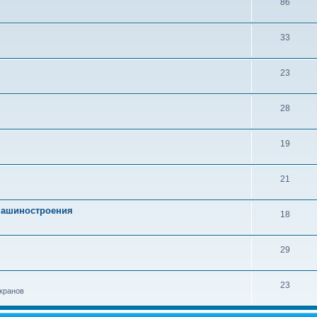
86
33
23
28
19
21
 машиностроения
18
29
23
кранов