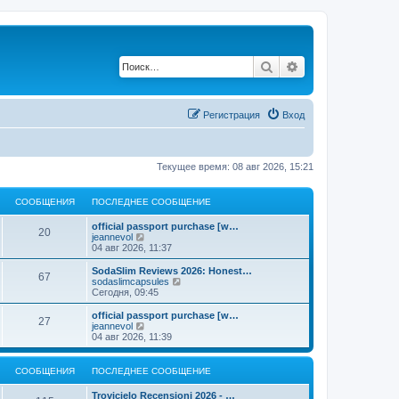
Поиск
Расширенный по
Регистрация
Вход
Текущее время: 08 авг 2026, 15:21
СООБЩЕНИЯ
ПОСЛЕДНЕЕ СООБЩЕНИЕ
official passport purchase [w…
20
П
jeannevol
е
04 авг 2026, 11:37
р
е
SodaSlim Reviews 2026: Honest…
67
й
П
sodaslimcapsules
т
е
Сегодня, 09:45
и
р
к
е
official passport purchase [w…
27
п
й
П
jeannevol
о
т
е
04 авг 2026, 11:39
с
и
р
л
к
е
е
п
й
СООБЩЕНИЯ
ПОСЛЕДНЕЕ СООБЩЕНИЕ
д
о
т
н
с
и
Trovicielo Recensioni 2026 - …
е
л