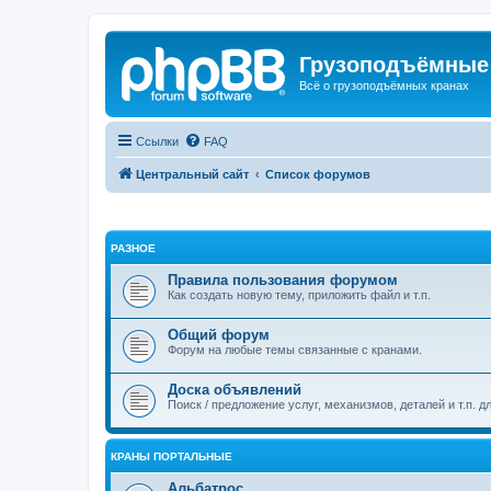
Грузоподъёмные
Всё о грузоподъёмных кранах
Ссылки
FAQ
Центральный сайт
Список форумов
РАЗНОЕ
Правила пользования форумом
Как создать новую тему, приложить файл и т.п.
Общий форум
Форум на любые темы связанные с кранами.
Доска объявлений
Поиск / предложение услуг, механизмов, деталей и т.п. д
КРАНЫ ПОРТАЛЬНЫЕ
Альбатрос