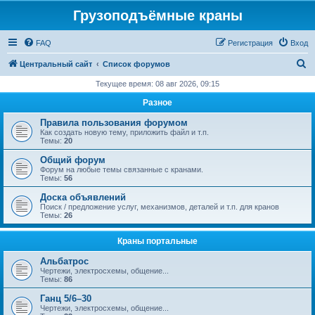
Грузоподъёмные краны
FAQ
Регистрация
Вход
П
Центральный сайт
Список форумов
о
Текущее время: 08 авг 2026, 09:15
и
Разное
с
Правила пользования форумом
к
Как создать новую тему, приложить файл и т.п.
Темы:
20
Общий форум
Форум на любые темы связанные с кранами.
Темы:
56
Доска объявлений
Поиск / предложение услуг, механизмов, деталей и т.п. для кранов
Темы:
26
Краны портальные
Альбатрос
Чертежи, электросхемы, общение...
Темы:
86
Ганц 5/6–30
Чертежи, электросхемы, общение...