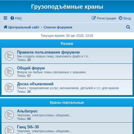
Грузоподъёмные краны
FAQ
Регистрация
Вход
П
Центральный сайт
Список форумов
о
Текущее время: 08 авг 2026, 13:05
и
Разное
с
Правила пользования форумом
к
Как создать новую тему, приложить файл и т.п.
Темы:
20
Общий форум
Форум на любые темы связанные с кранами.
Темы:
57
Доска объявлений
Поиск / предложение услуг, механизмов, деталей и т.п. для кранов
Темы:
26
Краны портальные
Альбатрос
Чертежи, электросхемы, общение...
Темы:
86
Ганц 5/6–30
Чертежи, электросхемы, общение...