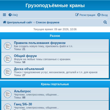
Грузоподъёмные краны
FAQ
Регистрация
Вход
П
Центральный сайт
Список форумов
о
Текущее время: 09 авг 2026, 10:06
и
Разное
с
Правила пользования форумом
к
Как создать новую тему, приложить файл и т.п.
Темы:
21
Общий форум
Форум на любые темы связанные с кранами.
Темы:
58
Доска объявлений
Поиск / предложение услуг, механизмов, деталей и т.п. для кранов
Темы:
27
Краны портальные
Альбатрос
Чертежи, электросхемы, общение...
Темы:
88
Ганц 5/6–30
Чертежи, электросхемы, общение...