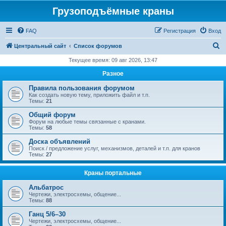
Грузоподъёмные краны
FAQ
Регистрация
Вход
П
Центральный сайт
Список форумов
о
Текущее время: 09 авг 2026, 13:47
и
Разное
с
Правила пользования форумом
к
Как создать новую тему, приложить файл и т.п.
Темы:
21
Общий форум
Форум на любые темы связанные с кранами.
Темы:
58
Доска объявлений
Поиск / предложение услуг, механизмов, деталей и т.п. для кранов
Темы:
27
Краны портальные
Альбатрос
Чертежи, электросхемы, общение...
Темы:
88
Ганц 5/6–30
Чертежи, электросхемы, общение...