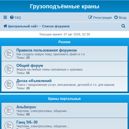
Грузоподъёмные краны
FAQ
Регистрация
Вход
П
Центральный сайт
Список форумов
о
Текущее время: 07 авг 2026, 02:39
и
Разное
с
Правила пользования форумом
к
Как создать новую тему, приложить файл и т.п.
Темы:
20
Общий форум
Форум на любые темы связанные с кранами.
Темы:
56
Доска объявлений
Поиск / предложение услуг, механизмов, деталей и т.п. для кранов
Темы:
26
Краны портальные
Альбатрос
Чертежи, электросхемы, общение...
Темы:
85
Ганц 5/6–30
Чертежи, электросхемы, общение...