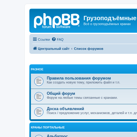
Грузоподъёмные
Всё о грузоподъёмных кранах
Ссылки
FAQ
Центральный сайт
Список форумов
РАЗНОЕ
Правила пользования форумом
Как создать новую тему, приложить файл и т.п.
Общий форум
Форум на любые темы связанные с кранами.
Доска объявлений
Поиск / предложение услуг, механизмов, деталей и т.п. д
КРАНЫ ПОРТАЛЬНЫЕ
Альбатрос