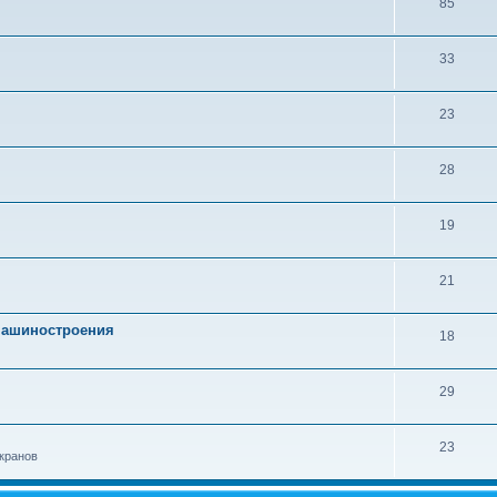
85
33
23
28
19
21
 машиностроения
18
29
23
кранов