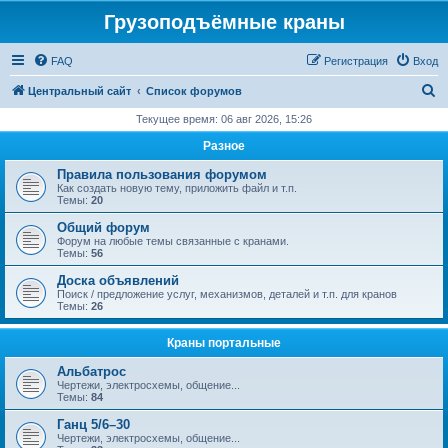
Грузоподъёмные краны
FAQ
Регистрация
Вход
П
Центральный сайт
Список форумов
о
Текущее время: 06 авг 2026, 15:26
и
Разное
с
Правила пользования форумом
к
Как создать новую тему, приложить файл и т.п.
Темы:
20
Общий форум
Форум на любые темы связанные с кранами.
Темы:
56
Доска объявлений
Поиск / предложение услуг, механизмов, деталей и т.п. для кранов
Темы:
26
Краны портальные
Альбатрос
Чертежи, электросхемы, общение...
Темы:
84
Ганц 5/6–30
Чертежи, электросхемы, общение...