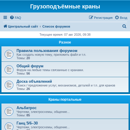
Грузоподъёмные краны
FAQ
Регистрация
Вход
П
Центральный сайт
Список форумов
о
Текущее время: 07 авг 2026, 09:38
и
Разное
с
Правила пользования форумом
к
Как создать новую тему, приложить файл и т.п.
Темы:
20
Общий форум
Форум на любые темы связанные с кранами.
Темы:
56
Доска объявлений
Поиск / предложение услуг, механизмов, деталей и т.п. для кранов
Темы:
26
Краны портальные
Альбатрос
Чертежи, электросхемы, общение...
Темы:
85
Ганц 5/6–30
Чертежи, электросхемы, общение...