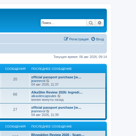
Поиск
Расширенный по
Регистрация
Вход
Текущее время: 06 авг 2026, 09:14
СООБЩЕНИЯ
ПОСЛЕДНЕЕ СООБЩЕНИЕ
official passport purchase [w…
20
П
jeannevol
е
04 авг 2026, 11:37
р
е
AlkaSlim Review 2026: Ingredi…
66
й
П
alkaslimcapsules
т
е
менее минуты назад
и
р
к
е
official passport purchase [w…
27
п
й
П
jeannevol
о
т
е
04 авг 2026, 11:39
с
и
р
л
к
е
е
п
й
СООБЩЕНИЯ
ПОСЛЕДНЕЕ СООБЩЕНИЕ
д
о
т
н
с
и
Bhraskilon Review 2026 - Scam…
е
л