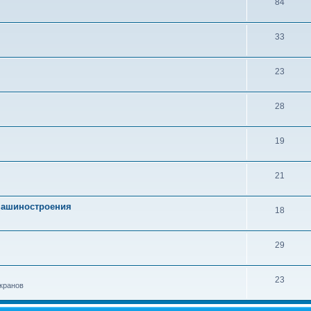
84
33
23
28
19
21
 машиностроения
18
29
23
кранов