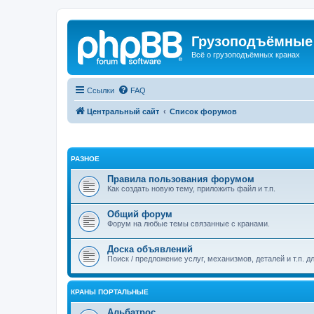
Грузоподъёмные
Всё о грузоподъёмных кранах
Ссылки
FAQ
Центральный сайт
Список форумов
РАЗНОЕ
Правила пользования форумом
Как создать новую тему, приложить файл и т.п.
Общий форум
Форум на любые темы связанные с кранами.
Доска объявлений
Поиск / предложение услуг, механизмов, деталей и т.п. д
КРАНЫ ПОРТАЛЬНЫЕ
Альбатрос