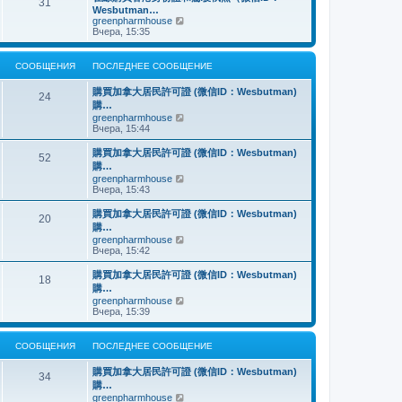
о
31
й
щ
с
н
Wesbutman…
с
т
е
о
е
П
greenpharmhouse
л
и
н
о
м
е
Вчера, 15:35
е
к
и
б
у
р
д
п
ю
щ
с
е
н
о
е
о
й
е
СООБЩЕНИЯ
ПОСЛЕДНЕЕ СООБЩЕНИЕ
с
н
о
т
м
л
и
б
и
у
е
購買加拿大居民許可證 (微信ID：Wesbutman)
ю
щ
к
24
с
д
購…
е
п
о
н
н
о
П
greenpharmhouse
о
е
и
с
е
Вчера, 15:44
б
м
ю
л
р
щ
у
е
е
е
購買加拿大居民許可證 (微信ID：Wesbutman)
с
52
д
й
н
購…
о
н
т
и
о
П
greenpharmhouse
е
и
ю
б
е
Вчера, 15:43
м
к
щ
р
у
п
е
е
購買加拿大居民許可證 (微信ID：Wesbutman)
с
о
20
н
й
о
с
購…
и
т
о
л
П
greenpharmhouse
ю
и
б
е
е
Вчера, 15:42
к
щ
д
р
п
е
н
е
購買加拿大居民許可證 (微信ID：Wesbutman)
о
н
е
18
й
с
購…
и
м
т
л
ю
у
П
greenpharmhouse
и
е
с
е
Вчера, 15:39
к
д
о
р
п
н
о
е
о
е
б
й
СООБЩЕНИЯ
ПОСЛЕДНЕЕ СООБЩЕНИЕ
с
м
щ
т
л
у
е
и
е
購買加拿大居民許可證 (微信ID：Wesbutman)
с
н
к
34
д
о
購…
и
п
н
о
ю
о
П
greenpharmhouse
е