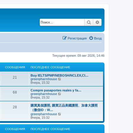
Поиск
Расширенный по
Регистрация
Вход
Текущее время: 09 авг 2026, 14:46
СООБЩЕНИЯ
ПОСЛЕДНЕЕ СООБЩЕНИЕ
Buy IELTS/PMP/NEBOSH/NCLEX,CI…
21
П
greenpharmhouse
е
Вчера, 15:32
р
е
Compre pasaportes reales y fa…
68
й
П
greenpharmhouse
т
е
Вчера, 15:32
и
р
к
е
購買真假護照, 購買正品美國護照、加拿大護照
28
п
й
（微信ID：W…
о
т
П
greenpharmhouse
с
и
е
Вчера, 15:32
л
к
р
е
п
е
д
о
й
н
СООБЩЕНИЯ
ПОСЛЕДНЕЕ СООБЩЕНИЕ
с
т
е
л