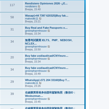
и
м
е
Rendistero Opiniones 2026 -¿E…
к
117
у
д
П
rendistero
п
с
н
е
Вчера, 15:40
о
о
е
р
с
о
м
е
Wasap{+44 7397 620325}Buy fak…
л
б
58
у
й
П
makeolis11
е
щ
с
т
е
Вчера, 23:21
д
е
о
и
р
н
н
о
к
е
Buy Real and Fake Passports o…
е
и
б
31
п
й
П
greenpharmhouse
м
ю
щ
о
т
е
Вчера, 15:34
у
е
с
и
р
с
н
л
к
е
о
無需考試購買 IELTS、PMP、NEBOSH、
и
е
34
п
й
о
NCLEX…
ю
д
о
т
б
П
greenpharmhouse
н
с
и
щ
е
Вчера, 15:50
е
л
к
е
р
м
е
п
н
е
Buy fake usd/aud/cad/CNY/euro…
у
д
о
20
и
й
П
greenpharmhouse
с
н
с
ю
т
е
Вчера, 15:34
о
е
л
и
р
о
м
е
к
е
б
Buy fake usd/aud/cad/CNY/euro…
у
д
34
п
й
щ
П
greenpharmhouse
с
н
о
т
е
е
Вчера, 15:49
о
е
с
и
н
р
о
м
л
к
и
е
б
WhatsApp(+371 204 33160)Buy T…
у
е
29
п
ю
й
щ
П
makeolis11
с
д
о
т
е
е
Вчера, 23:26
о
н
с
и
н
р
о
е
л
к
и
е
б
在線購買香港身份證和駕駛執照（微信ID：
м
е
39
п
ю
й
щ
Wesbutman…
у
д
о
т
е
П
greenpharmhouse
с
н
с
и
н
е
Вчера, 15:45
о
е
л
к
и
р
о
м
е
п
ю
е
б
у
在線購買香港身份證和駕駛執照（微信ID：
д