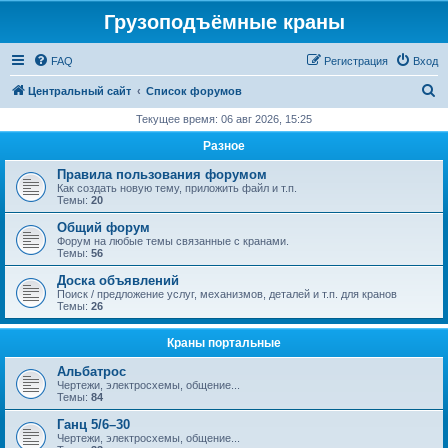
Грузоподъёмные краны
FAQ
Регистрация
Вход
П
Центральный сайт
Список форумов
о
Текущее время: 06 авг 2026, 15:25
и
Разное
с
Правила пользования форумом
к
Как создать новую тему, приложить файл и т.п.
Темы:
20
Общий форум
Форум на любые темы связанные с кранами.
Темы:
56
Доска объявлений
Поиск / предложение услуг, механизмов, деталей и т.п. для кранов
Темы:
26
Краны портальные
Альбатрос
Чертежи, электросхемы, общение...
Темы:
84
Ганц 5/6–30
Чертежи, электросхемы, общение...