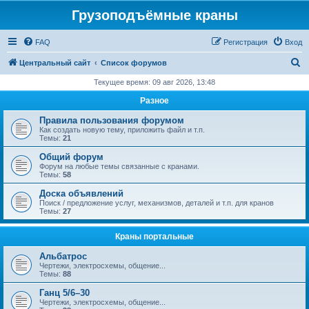
Грузоподъёмные краны
FAQ
Регистрация
Вход
П
Центральный сайт
Список форумов
о
Текущее время: 09 авг 2026, 13:48
и
Разное
с
Правила пользования форумом
к
Как создать новую тему, приложить файл и т.п.
Темы:
21
Общий форум
Форум на любые темы связанные с кранами.
Темы:
58
Доска объявлений
Поиск / предложение услуг, механизмов, деталей и т.п. для кранов
Темы:
27
Краны портальные
Альбатрос
Чертежи, электросхемы, общение...
Темы:
88
Ганц 5/6–30
Чертежи, электросхемы, общение...