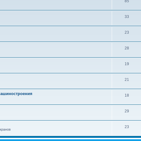
85
33
23
28
19
21
 машиностроения
18
29
23
кранов