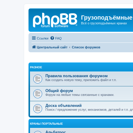
Грузоподъёмные
Всё о грузоподъёмных кранах
Ссылки
FAQ
Центральный сайт
Список форумов
РАЗНОЕ
Правила пользования форумом
Как создать новую тему, приложить файл и т.п.
Общий форум
Форум на любые темы связанные с кранами.
Доска объявлений
Поиск / предложение услуг, механизмов, деталей и т.п. д
КРАНЫ ПОРТАЛЬНЫЕ
Альбатрос