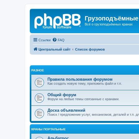
Грузоподъёмные
Всё о грузоподъёмных кранах
Ссылки
FAQ
Центральный сайт
Список форумов
РАЗНОЕ
Правила пользования форумом
Как создать новую тему, приложить файл и т.п.
Общий форум
Форум на любые темы связанные с кранами.
Доска объявлений
Поиск / предложение услуг, механизмов, деталей и т.п. д
КРАНЫ ПОРТАЛЬНЫЕ
Альбатрос