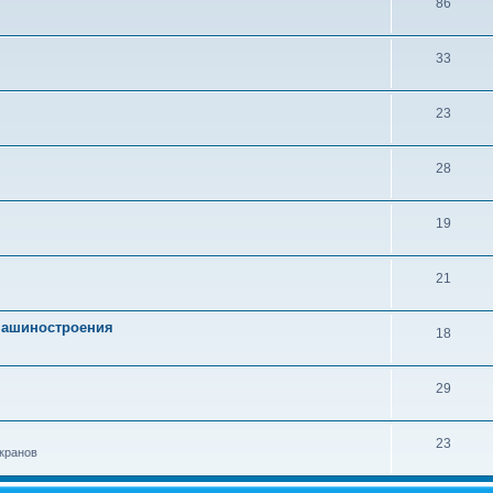
86
33
23
28
19
21
 машиностроения
18
29
23
кранов