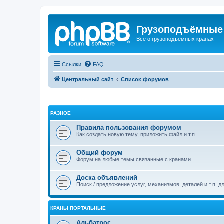
Грузоподъёмные
Всё о грузоподъёмных кранах
Ссылки
FAQ
Центральный сайт
Список форумов
РАЗНОЕ
Правила пользования форумом
Как создать новую тему, приложить файл и т.п.
Общий форум
Форум на любые темы связанные с кранами.
Доска объявлений
Поиск / предложение услуг, механизмов, деталей и т.п. д
КРАНЫ ПОРТАЛЬНЫЕ
Альбатрос