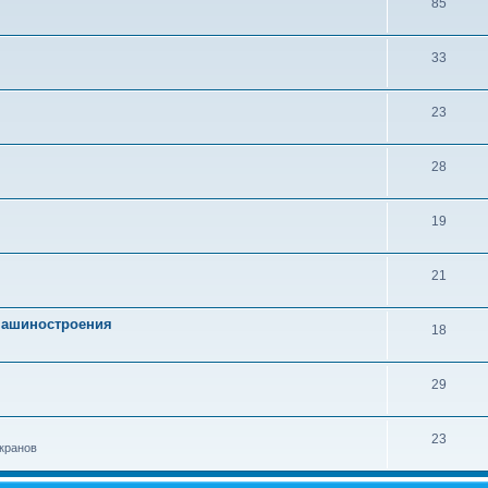
85
33
23
28
19
21
 машиностроения
18
29
23
кранов