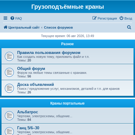
Грузоподъёмные краны
FAQ
Регистрация
Вход
П
Центральный сайт
Список форумов
о
Текущее время: 06 авг 2026, 13:49
и
Разное
с
Правила пользования форумом
к
Как создать новую тему, приложить файл и т.п.
Темы:
20
Общий форум
Форум на любые темы связанные с кранами.
Темы:
56
Доска объявлений
Поиск / предложение услуг, механизмов, деталей и т.п. для кранов
Темы:
26
Краны портальные
Альбатрос
Чертежи, электросхемы, общение...
Темы:
84
Ганц 5/6–30
Чертежи, электросхемы, общение...