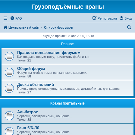
Грузоподъёмные краны
FAQ
Регистрация
Вход
П
Центральный сайт
Список форумов
о
Текущее время: 08 авг 2026, 16:18
и
Разное
с
Правила пользования форумом
к
Как создать новую тему, приложить файл и т.п.
Темы:
21
Общий форум
Форум на любые темы связанные с кранами.
Темы:
58
Доска объявлений
Поиск / предложение услуг, механизмов, деталей и т.п. для кранов
Темы:
27
Краны портальные
Альбатрос
Чертежи, электросхемы, общение...
Темы:
88
Ганц 5/6–30
Чертежи, электросхемы, общение...