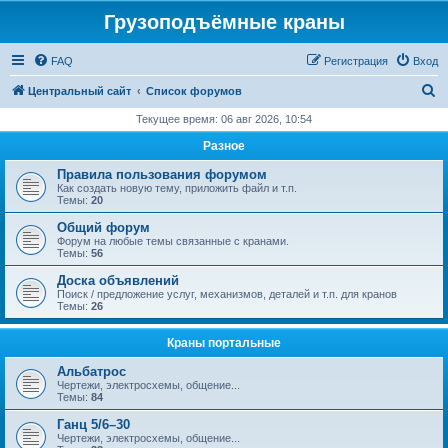
Грузоподъёмные краны
FAQ
Регистрация
Вход
П
Центральный сайт
Список форумов
о
Текущее время: 06 авг 2026, 10:54
и
Разное
с
Правила пользования форумом
к
Как создать новую тему, приложить файл и т.п.
Темы:
20
Общий форум
Форум на любые темы связанные с кранами.
Темы:
56
Доска объявлений
Поиск / предложение услуг, механизмов, деталей и т.п. для кранов
Темы:
26
Краны портальные
Альбатрос
Чертежи, электросхемы, общение...
Темы:
84
Ганц 5/6–30
Чертежи, электросхемы, общение...