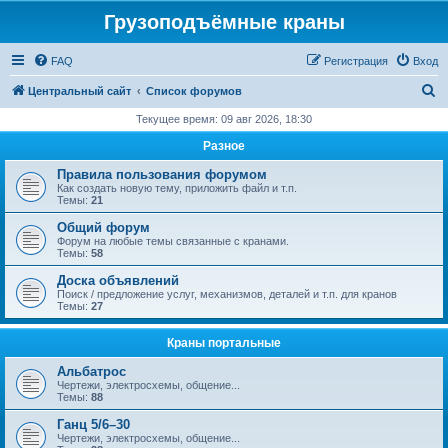
Грузоподъёмные краны
FAQ
Регистрация
Вход
П
Центральный сайт
Список форумов
о
Текущее время: 09 авг 2026, 18:30
и
Разное
с
Правила пользования форумом
к
Как создать новую тему, приложить файл и т.п.
Темы:
21
Общий форум
Форум на любые темы связанные с кранами.
Темы:
58
Доска объявлений
Поиск / предложение услуг, механизмов, деталей и т.п. для кранов
Темы:
27
Краны портальные
Альбатрос
Чертежи, электросхемы, общение...
Темы:
88
Ганц 5/6–30
Чертежи, электросхемы, общение...