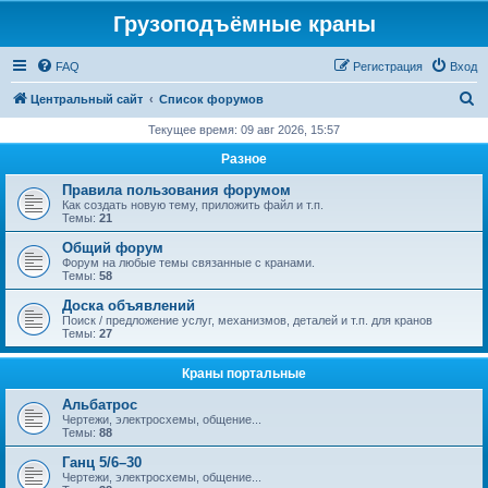
Грузоподъёмные краны
FAQ
Регистрация
Вход
П
Центральный сайт
Список форумов
о
Текущее время: 09 авг 2026, 15:57
и
Разное
с
Правила пользования форумом
к
Как создать новую тему, приложить файл и т.п.
Темы:
21
Общий форум
Форум на любые темы связанные с кранами.
Темы:
58
Доска объявлений
Поиск / предложение услуг, механизмов, деталей и т.п. для кранов
Темы:
27
Краны портальные
Альбатрос
Чертежи, электросхемы, общение...
Темы:
88
Ганц 5/6–30
Чертежи, электросхемы, общение...