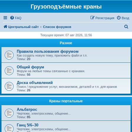
Грузоподъёмные краны
FAQ
Регистрация
Вход
П
Центральный сайт
Список форумов
о
Текущее время: 07 авг 2026, 11:56
и
Разное
с
Правила пользования форумом
к
Как создать новую тему, приложить файл и т.п.
Темы:
20
Общий форум
Форум на любые темы связанные с кранами.
Темы:
56
Доска объявлений
Поиск / предложение услуг, механизмов, деталей и т.п. для кранов
Темы:
26
Краны портальные
Альбатрос
Чертежи, электросхемы, общение...
Темы:
85
Ганц 5/6–30
Чертежи, электросхемы, общение...