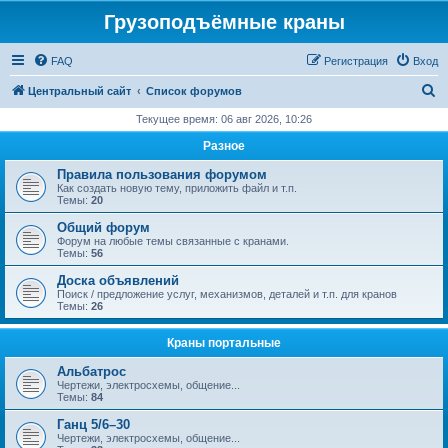
Грузоподъёмные краны
FAQ
Регистрация
Вход
П
Центральный сайт
Список форумов
о
Текущее время: 06 авг 2026, 10:26
и
Разное
с
Правила пользования форумом
к
Как создать новую тему, приложить файл и т.п.
Темы:
20
Общий форум
Форум на любые темы связанные с кранами.
Темы:
56
Доска объявлений
Поиск / предложение услуг, механизмов, деталей и т.п. для кранов
Темы:
26
Краны портальные
Альбатрос
Чертежи, электросхемы, общение...
Темы:
84
Ганц 5/6–30
Чертежи, электросхемы, общение...