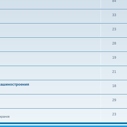
84
33
23
28
19
21
 машиностроения
18
29
23
кранов