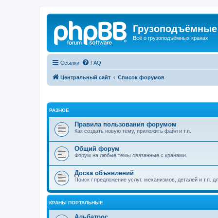
Грузоподъёмные
Всё о грузоподъёмных кранах
Ссылки
FAQ
Центральный сайт
Список форумов
РАЗНОЕ
Правила пользования форумом
Как создать новую тему, приложить файл и т.п.
Общий форум
Форум на любые темы связанные с кранами.
Доска объявлений
Поиск / предложение услуг, механизмов, деталей и т.п. д
КРАНЫ ПОРТАЛЬНЫЕ
Альбатрос