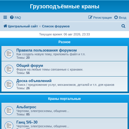
Грузоподъёмные краны
FAQ
Регистрация
Вход
П
Центральный сайт
Список форумов
о
Текущее время: 06 авг 2026, 23:33
и
Разное
с
Правила пользования форумом
к
Как создать новую тему, приложить файл и т.п.
Темы:
20
Общий форум
Форум на любые темы связанные с кранами.
Темы:
56
Доска объявлений
Поиск / предложение услуг, механизмов, деталей и т.п. для кранов
Темы:
26
Краны портальные
Альбатрос
Чертежи, электросхемы, общение...
Темы:
85
Ганц 5/6–30
Чертежи, электросхемы, общение...