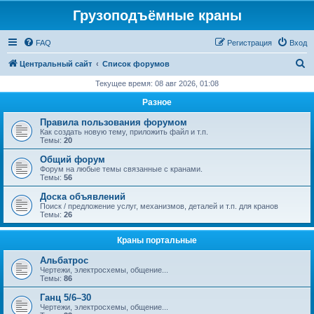
Грузоподъёмные краны
FAQ
Регистрация
Вход
П
Центральный сайт
Список форумов
о
Текущее время: 08 авг 2026, 01:08
и
Разное
с
Правила пользования форумом
к
Как создать новую тему, приложить файл и т.п.
Темы:
20
Общий форум
Форум на любые темы связанные с кранами.
Темы:
56
Доска объявлений
Поиск / предложение услуг, механизмов, деталей и т.п. для кранов
Темы:
26
Краны портальные
Альбатрос
Чертежи, электросхемы, общение...
Темы:
86
Ганц 5/6–30
Чертежи, электросхемы, общение...