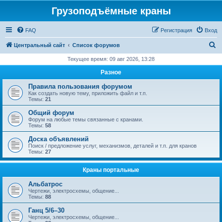
Грузоподъёмные краны
FAQ
Регистрация
Вход
П
Центральный сайт
Список форумов
о
Текущее время: 09 авг 2026, 13:28
и
Разное
с
Правила пользования форумом
к
Как создать новую тему, приложить файл и т.п.
Темы:
21
Общий форум
Форум на любые темы связанные с кранами.
Темы:
58
Доска объявлений
Поиск / предложение услуг, механизмов, деталей и т.п. для кранов
Темы:
27
Краны портальные
Альбатрос
Чертежи, электросхемы, общение...
Темы:
88
Ганц 5/6–30
Чертежи, электросхемы, общение...