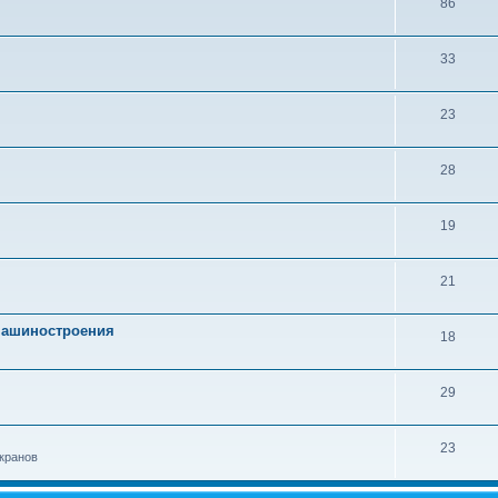
86
33
23
28
19
21
 машиностроения
18
29
23
кранов