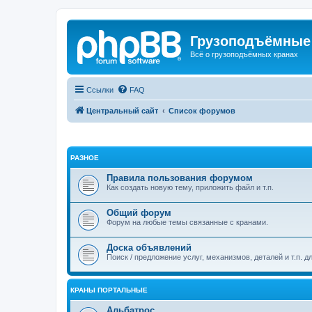
Грузоподъёмные
Всё о грузоподъёмных кранах
Ссылки
FAQ
Центральный сайт
Список форумов
РАЗНОЕ
Правила пользования форумом
Как создать новую тему, приложить файл и т.п.
Общий форум
Форум на любые темы связанные с кранами.
Доска объявлений
Поиск / предложение услуг, механизмов, деталей и т.п. д
КРАНЫ ПОРТАЛЬНЫЕ
Альбатрос