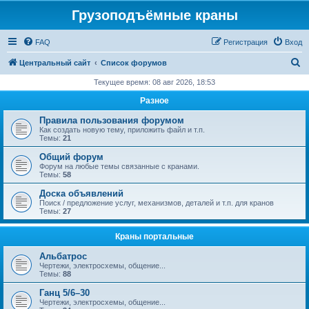
Грузоподъёмные краны
FAQ
Регистрация
Вход
П
Центральный сайт
Список форумов
о
Текущее время: 08 авг 2026, 18:53
и
Разное
с
Правила пользования форумом
к
Как создать новую тему, приложить файл и т.п.
Темы:
21
Общий форум
Форум на любые темы связанные с кранами.
Темы:
58
Доска объявлений
Поиск / предложение услуг, механизмов, деталей и т.п. для кранов
Темы:
27
Краны портальные
Альбатрос
Чертежи, электросхемы, общение...
Темы:
88
Ганц 5/6–30
Чертежи, электросхемы, общение...