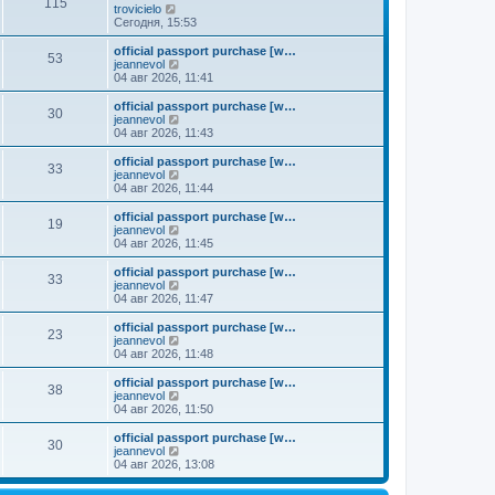
к
115
П
trovicielo
м
е
п
е
Сегодня, 15:53
у
д
о
р
с
н
с
е
о
official passport purchase [w…
е
л
53
й
о
П
jeannevol
м
е
т
б
е
04 авг 2026, 11:41
у
д
и
щ
р
с
н
к
е
е
о
official passport purchase [w…
е
30
п
н
й
П
о
jeannevol
м
о
и
т
е
б
04 авг 2026, 11:43
у
с
ю
и
р
щ
с
л
к
е
е
о
official passport purchase [w…
е
33
п
й
н
о
П
jeannevol
д
о
т
и
б
е
04 авг 2026, 11:44
н
с
и
ю
щ
р
е
л
к
е
е
official passport purchase [w…
м
е
19
п
н
й
П
jeannevol
у
д
о
и
т
е
04 авг 2026, 11:45
с
н
с
ю
и
р
о
е
л
к
е
official passport purchase [w…
о
м
е
33
п
й
П
jeannevol
б
у
д
о
т
е
04 авг 2026, 11:47
щ
с
н
с
и
р
е
о
е
л
к
е
н
official passport purchase [w…
о
м
е
23
п
й
и
П
jeannevol
б
у
д
о
т
ю
е
04 авг 2026, 11:48
щ
с
н
с
и
р
е
о
е
л
к
е
н
official passport purchase [w…
о
м
е
38
п
й
и
П
jeannevol
б
у
д
о
т
ю
е
04 авг 2026, 11:50
щ
с
н
с
и
р
е
о
е
л
к
е
н
official passport purchase [w…
о
м
е
30
п
й
и
П
jeannevol
б
у
д
о
т
ю
е
04 авг 2026, 13:08
щ
с
н
с
и
р
е
о
е
л
к
е
н
о