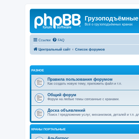
Грузоподъёмные
Всё о грузоподъёмных кранах
Ссылки
FAQ
Центральный сайт
Список форумов
РАЗНОЕ
Правила пользования форумом
Как создать новую тему, приложить файл и т.п.
Общий форум
Форум на любые темы связанные с кранами.
Доска объявлений
Поиск / предложение услуг, механизмов, деталей и т.п. д
КРАНЫ ПОРТАЛЬНЫЕ
Альбатрос