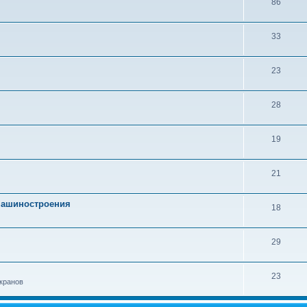
86
33
23
28
19
21
 машиностроения
18
29
23
кранов