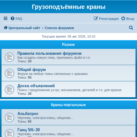
Грузоподъёмные краны
FAQ
Регистрация
Вход
П
Центральный сайт
Список форумов
о
Текущее время: 06 авг 2026, 15:42
и
Разное
с
Правила пользования форумом
к
Как создать новую тему, приложить файл и т.п.
Темы:
20
Общий форум
Форум на любые темы связанные с кранами.
Темы:
56
Доска объявлений
Поиск / предложение услуг, механизмов, деталей и т.п. для кранов
Темы:
26
Краны портальные
Альбатрос
Чертежи, электросхемы, общение...
Темы:
85
Ганц 5/6–30
Чертежи, электросхемы, общение...