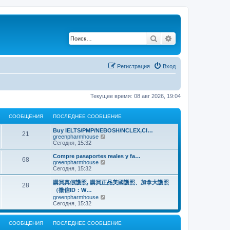
Поиск
Расширенный по
Регистрация
Вход
Текущее время: 08 авг 2026, 19:04
СООБЩЕНИЯ
ПОСЛЕДНЕЕ СООБЩЕНИЕ
Buy IELTS/PMP/NEBOSH/NCLEX,CI…
21
П
greenpharmhouse
е
Сегодня, 15:32
р
е
Compre pasaportes reales y fa…
68
й
П
greenpharmhouse
т
е
Сегодня, 15:32
и
р
к
е
購買真假護照, 購買正品美國護照、加拿大護照
28
п
й
（微信ID：W…
о
т
П
greenpharmhouse
с
и
е
Сегодня, 15:32
л
к
р
е
п
е
д
о
й
н
СООБЩЕНИЯ
ПОСЛЕДНЕЕ СООБЩЕНИЕ
с
т
е
л