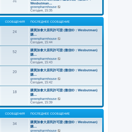
о
31
й
щ
с
н
Wesbutman…
с
т
е
о
е
П
greenpharmhouse
л
и
н
о
м
е
Сегодня, 15:35
е
к
и
б
у
р
д
п
ю
щ
с
е
н
о
е
о
й
е
СООБЩЕНИЯ
ПОСЛЕДНЕЕ СООБЩЕНИЕ
с
н
о
т
м
л
и
б
и
у
е
購買加拿大居民許可證 (微信ID：Wesbutman)
ю
щ
к
24
с
д
購…
е
п
о
н
н
о
П
greenpharmhouse
о
е
и
с
е
Сегодня, 15:44
б
м
ю
л
р
щ
у
е
е
е
購買加拿大居民許可證 (微信ID：Wesbutman)
с
52
д
й
н
購…
о
н
т
и
о
П
greenpharmhouse
е
и
ю
б
е
Сегодня, 15:43
м
к
щ
р
у
п
е
е
購買加拿大居民許可證 (微信ID：Wesbutman)
с
о
20
н
й
о
с
購…
и
т
о
л
П
greenpharmhouse
ю
и
б
е
е
Сегодня, 15:42
к
щ
д
р
п
е
н
е
購買加拿大居民許可證 (微信ID：Wesbutman)
о
н
е
18
й
с
購…
и
м
т
л
ю
у
П
greenpharmhouse
и
е
с
е
Сегодня, 15:39
к
д
о
р
п
н
о
е
о
е
б
й
СООБЩЕНИЯ
ПОСЛЕДНЕЕ СООБЩЕНИЕ
с
м
щ
т
л
у
е
и
е
購買加拿大居民許可證 (微信ID：Wesbutman)
с
н
к
34
д
о
購…
и
п
н
о
ю
о
П
greenpharmhouse
е