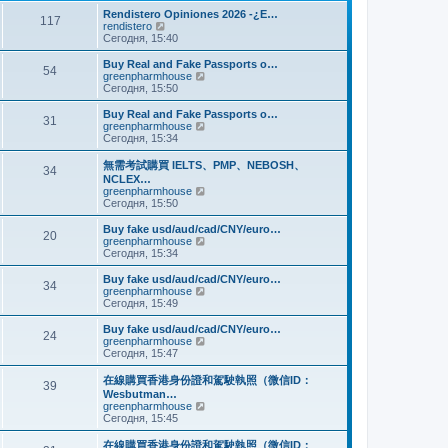
и
м
е
Rendistero Opiniones 2026 -¿E…
к
117
у
д
П
rendistero
п
с
н
е
Сегодня, 15:40
о
о
е
р
с
о
м
е
Buy Real and Fake Passports o…
л
б
54
у
й
П
greenpharmhouse
е
щ
с
т
е
Сегодня, 15:50
д
е
о
и
р
н
н
о
к
е
Buy Real and Fake Passports o…
е
и
б
31
п
й
П
greenpharmhouse
м
ю
щ
о
т
е
Сегодня, 15:34
у
е
с
и
р
с
н
л
к
е
о
無需考試購買 IELTS、PMP、NEBOSH、
и
е
34
п
й
о
NCLEX…
ю
д
о
т
б
П
greenpharmhouse
н
с
и
щ
е
Сегодня, 15:50
е
л
к
е
р
м
е
п
н
е
Buy fake usd/aud/cad/CNY/euro…
у
д
о
20
и
й
П
greenpharmhouse
с
н
с
ю
т
е
Сегодня, 15:34
о
е
л
и
р
о
м
е
к
е
б
Buy fake usd/aud/cad/CNY/euro…
у
д
34
п
й
щ
П
greenpharmhouse
с
н
о
т
е
е
Сегодня, 15:49
о
е
с
и
н
р
о
м
л
к
и
е
б
Buy fake usd/aud/cad/CNY/euro…
у
е
24
п
ю
й
щ
П
greenpharmhouse
с
д
о
т
е
е
Сегодня, 15:47
о
н
с
и
н
р
о
е
л
к
и
е
б
在線購買香港身份證和駕駛執照（微信ID：
м
е
39
п
ю
й
щ
Wesbutman…
у
д
о
т
е
П
greenpharmhouse
с
н
с
и
н
е
Сегодня, 15:45
о
е
л
к
и
р
о
м
е
п
ю
е
б
у
在線購買香港身份證和駕駛執照（微信ID：
д