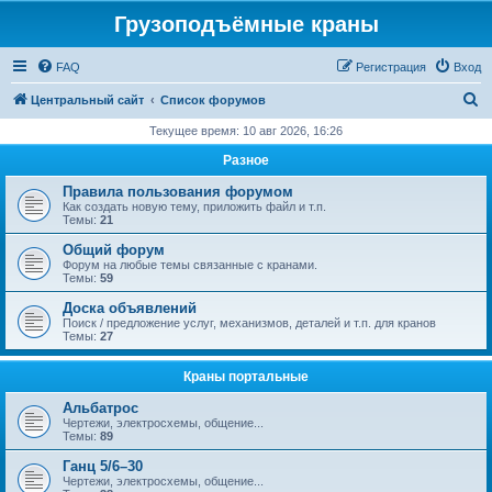
Грузоподъёмные краны
FAQ
Регистрация
Вход
П
Центральный сайт
Список форумов
о
Текущее время: 10 авг 2026, 16:26
и
Разное
с
Правила пользования форумом
к
Как создать новую тему, приложить файл и т.п.
Темы:
21
Общий форум
Форум на любые темы связанные с кранами.
Темы:
59
Доска объявлений
Поиск / предложение услуг, механизмов, деталей и т.п. для кранов
Темы:
27
Краны портальные
Альбатрос
Чертежи, электросхемы, общение...
Темы:
89
Ганц 5/6–30
Чертежи, электросхемы, общение...