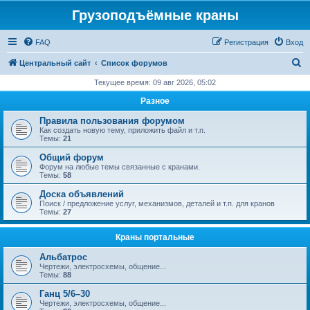
Грузоподъёмные краны
FAQ
Регистрация
Вход
П
Центральный сайт
Список форумов
о
Текущее время: 09 авг 2026, 05:02
и
Разное
с
Правила пользования форумом
к
Как создать новую тему, приложить файл и т.п.
Темы:
21
Общий форум
Форум на любые темы связанные с кранами.
Темы:
58
Доска объявлений
Поиск / предложение услуг, механизмов, деталей и т.п. для кранов
Темы:
27
Краны портальные
Альбатрос
Чертежи, электросхемы, общение...
Темы:
88
Ганц 5/6–30
Чертежи, электросхемы, общение...