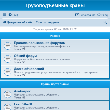
Грузоподъёмные краны
FAQ
Регистрация
Вход
П
Центральный сайт
Список форумов
о
Текущее время: 08 авг 2026, 21:02
и
Разное
с
Правила пользования форумом
к
Как создать новую тему, приложить файл и т.п.
Темы:
21
Общий форум
Форум на любые темы связанные с кранами.
Темы:
58
Доска объявлений
Поиск / предложение услуг, механизмов, деталей и т.п. для кранов
Темы:
27
Краны портальные
Альбатрос
Чертежи, электросхемы, общение...
Темы:
88
Ганц 5/6–30
Чертежи, электросхемы, общение...