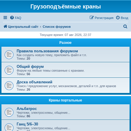
Грузоподъёмные краны
FAQ
Регистрация
Вход
П
Центральный сайт
Список форумов
о
Текущее время: 07 авг 2026, 22:37
и
Разное
с
Правила пользования форумом
к
Как создать новую тему, приложить файл и т.п.
Темы:
20
Общий форум
Форум на любые темы связанные с кранами.
Темы:
56
Доска объявлений
Поиск / предложение услуг, механизмов, деталей и т.п. для кранов
Темы:
26
Краны портальные
Альбатрос
Чертежи, электросхемы, общение...
Темы:
86
Ганц 5/6–30
Чертежи, электросхемы, общение...