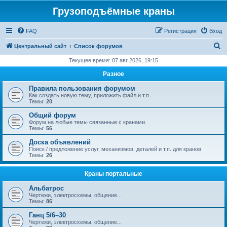
Грузоподъёмные краны
FAQ
Регистрация
Вход
П
Центральный сайт
Список форумов
о
Текущее время: 07 авг 2026, 19:15
и
Разное
с
Правила пользования форумом
к
Как создать новую тему, приложить файл и т.п.
Темы:
20
Общий форум
Форум на любые темы связанные с кранами.
Темы:
56
Доска объявлений
Поиск / предложение услуг, механизмов, деталей и т.п. для кранов
Темы:
26
Краны портальные
Альбатрос
Чертежи, электросхемы, общение...
Темы:
86
Ганц 5/6–30
Чертежи, электросхемы, общение...