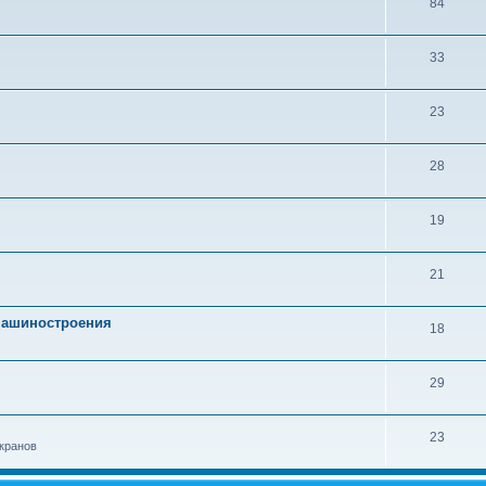
84
33
23
28
19
21
 машиностроения
18
29
23
кранов