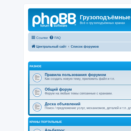
Грузоподъёмные
Всё о грузоподъёмных кранах
Ссылки
FAQ
Центральный сайт
Список форумов
РАЗНОЕ
Правила пользования форумом
Как создать новую тему, приложить файл и т.п.
Общий форум
Форум на любые темы связанные с кранами.
Доска объявлений
Поиск / предложение услуг, механизмов, деталей и т.п. д
КРАНЫ ПОРТАЛЬНЫЕ
Альбатрос