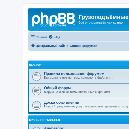
Грузоподъёмные
Всё о грузоподъёмных кранах
Ссылки
FAQ
Центральный сайт
Список форумов
РАЗНОЕ
Правила пользования форумом
Как создать новую тему, приложить файл и т.п.
Общий форум
Форум на любые темы связанные с кранами.
Доска объявлений
Поиск / предложение услуг, механизмов, деталей и т.п. д
КРАНЫ ПОРТАЛЬНЫЕ
Альбатрос