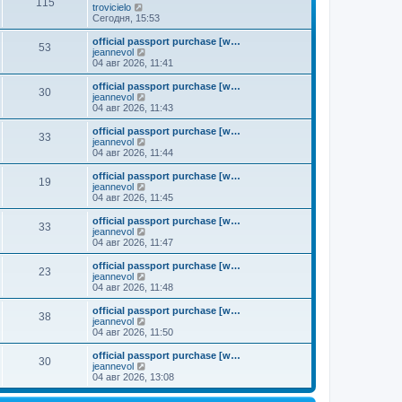
к
115
П
trovicielo
м
е
п
е
Сегодня, 15:53
у
д
о
р
с
н
с
е
о
official passport purchase [w…
е
л
53
й
о
П
jeannevol
м
е
т
б
е
04 авг 2026, 11:41
у
д
и
щ
р
с
н
к
е
е
о
official passport purchase [w…
е
30
п
н
й
П
о
jeannevol
м
о
и
т
е
б
04 авг 2026, 11:43
у
с
ю
и
р
щ
с
л
к
е
е
о
official passport purchase [w…
е
33
п
й
н
о
П
jeannevol
д
о
т
и
б
е
04 авг 2026, 11:44
н
с
и
ю
щ
р
е
л
к
е
е
official passport purchase [w…
м
е
19
п
н
й
П
jeannevol
у
д
о
и
т
е
04 авг 2026, 11:45
с
н
с
ю
и
р
о
е
л
к
е
official passport purchase [w…
о
м
е
33
п
й
П
jeannevol
б
у
д
о
т
е
04 авг 2026, 11:47
щ
с
н
с
и
р
е
о
е
л
к
е
н
official passport purchase [w…
о
м
е
23
п
й
и
П
jeannevol
б
у
д
о
т
ю
е
04 авг 2026, 11:48
щ
с
н
с
и
р
е
о
е
л
к
е
н
official passport purchase [w…
о
м
е
38
п
й
и
П
jeannevol
б
у
д
о
т
ю
е
04 авг 2026, 11:50
щ
с
н
с
и
р
е
о
е
л
к
е
н
official passport purchase [w…
о
м
е
30
п
й
и
П
jeannevol
б
у
д
о
т
ю
е
04 авг 2026, 13:08
щ
с
н
с
и
р
е
о
е
л
к
е
н
о