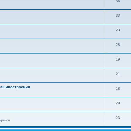
86
33
23
28
19
21
 машиностроения
18
29
23
кранов