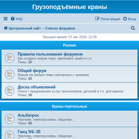
Грузоподъёмные краны
FAQ
Регистрация
Вход
П
Центральный сайт
Список форумов
о
Текущее время: 07 авг 2026, 22:35
и
Разное
с
Правила пользования форумом
к
Как создать новую тему, приложить файл и т.п.
Темы:
20
Общий форум
Форум на любые темы связанные с кранами.
Темы:
56
Доска объявлений
Поиск / предложение услуг, механизмов, деталей и т.п. для кранов
Темы:
26
Краны портальные
Альбатрос
Чертежи, электросхемы, общение...
Темы:
86
Ганц 5/6–30
Чертежи, электросхемы, общение...