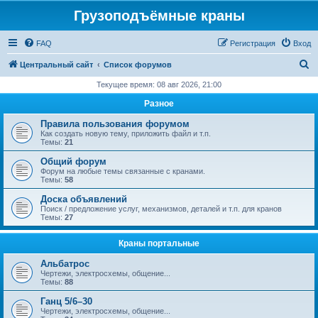
Грузоподъёмные краны
FAQ
Регистрация
Вход
П
Центральный сайт
Список форумов
о
Текущее время: 08 авг 2026, 21:00
и
Разное
с
Правила пользования форумом
к
Как создать новую тему, приложить файл и т.п.
Темы:
21
Общий форум
Форум на любые темы связанные с кранами.
Темы:
58
Доска объявлений
Поиск / предложение услуг, механизмов, деталей и т.п. для кранов
Темы:
27
Краны портальные
Альбатрос
Чертежи, электросхемы, общение...
Темы:
88
Ганц 5/6–30
Чертежи, электросхемы, общение...