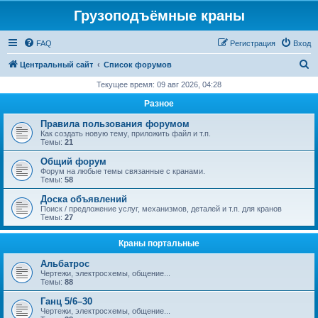
Грузоподъёмные краны
FAQ
Регистрация
Вход
П
Центральный сайт
Список форумов
о
Текущее время: 09 авг 2026, 04:28
и
Разное
с
Правила пользования форумом
к
Как создать новую тему, приложить файл и т.п.
Темы:
21
Общий форум
Форум на любые темы связанные с кранами.
Темы:
58
Доска объявлений
Поиск / предложение услуг, механизмов, деталей и т.п. для кранов
Темы:
27
Краны портальные
Альбатрос
Чертежи, электросхемы, общение...
Темы:
88
Ганц 5/6–30
Чертежи, электросхемы, общение...